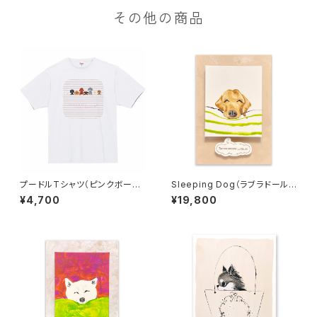
その他の商品
プードルTシャツ（ピンクボーダ
Sleeping Dog（ラブラドールレ
ー）
トリバー/ 生成り地）
¥4,700
¥19,800