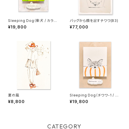
Sleeping Dog（柴犬 / カラー
バッグから顔を出すチワワ(B3)
地）
¥19,800
¥77,000
夏の風
Sleeping Dog（チワワ-1 / 生
成り地）
¥8,800
¥19,800
CATEGORY