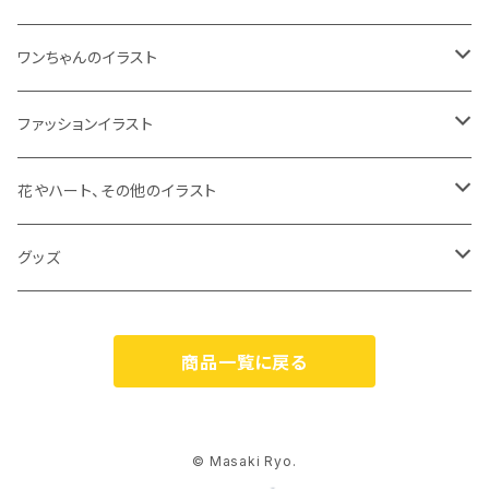
ワンちゃんのイラスト
ジークレープリント
ファッションイラスト
原画
ジークレープリント
花やハート、その他のイラスト
原画
ジークレープリント
グッズ
原画
オリジナルグッズ
商品一覧に戻る
カスパリ（Caspari）
© Masaki Ryo.