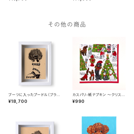
その他の商品
ブーツに入ったプードル（ブラッ
カスパリ-紙ナプキン 〜クリスマ
ク）
スキャロルを歌うペットたち〜（2
¥18,700
¥990
0枚入り）