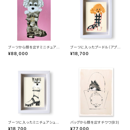
ブーツから顔を出すミニチュアシ
ブーツに入ったプードル（アプリ
ュナウザー(B3)
コット）
¥88,000
¥18,700
ブーツに入ったミニチュアシュナ
バッグから顔を出すチワワ(B3)
ウザー
¥18,700
¥77,000