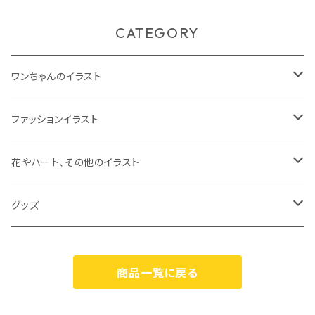
CATEGORY
ワンちゃんのイラスト
ジークレープリント
ファッションイラスト
原画
ジークレープリント
花やハート、その他のイラスト
原画
ジークレープリント
グッズ
原画
オリジナルグッズ
商品一覧に戻る
カスパリ（Caspari）