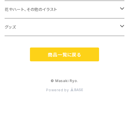
原画
ジークレープリント
花やハート、その他のイラスト
原画
ジークレープリント
グッズ
原画
オリジナルグッズ
商品一覧に戻る
カスパリ（Caspari）
© Masaki Ryo.
Powered by