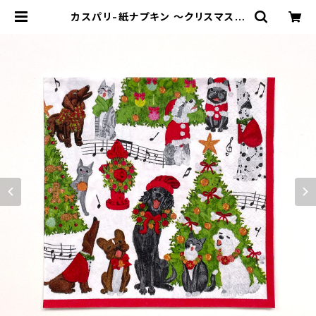
カスパリ-紙ナプキン 〜クリスマスキ
ャロルを歌うペットたち〜（20枚入
り） | Masaki Ryo.