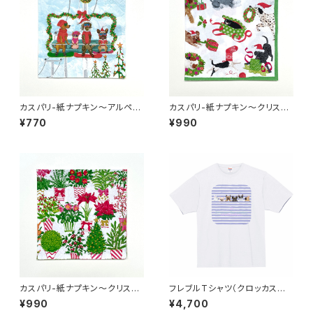
カスパリ-紙ナプキン〜アルペン
カスパリ-紙ナプキン〜クリスマ
ペット〜（20枚入り）
スのイタズラ〜（20枚入り）
¥770
¥990
カスパリ-紙ナプキン〜クリスマ
フレブルTシャツ（クロッカスボ
スフラワーマーケット〜（20枚入
ーダー）
¥990
¥4,700
り）