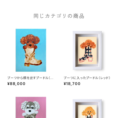
同じカテゴリの商品
ブーツから顔を出すプードル（B
ブーツに入ったプードル（レッド）
3）
¥88,000
¥18,700