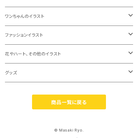
ワンちゃんのイラスト
ジークレープリント
ファッションイラスト
原画
ジークレープリント
花やハート、その他のイラスト
原画
ジークレープリント
グッズ
原画
オリジナルグッズ
商品一覧に戻る
カスパリ（Caspari）
© Masaki Ryo.