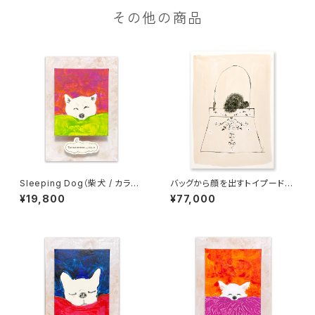
その他の商品
Sleeping Dog（柴犬 / カラー
バッグから顔を出すトイプードル
地）
(B3)
¥19,800
¥77,000