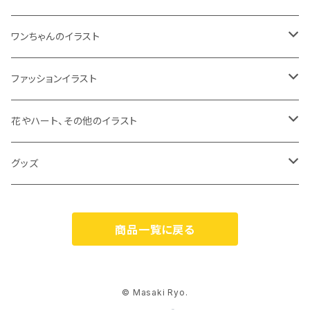
ワンちゃんのイラスト
ジークレープリント
ファッションイラスト
原画
ジークレープリント
花やハート、その他のイラスト
原画
ジークレープリント
グッズ
原画
オリジナルグッズ
商品一覧に戻る
カスパリ（Caspari）
© Masaki Ryo.