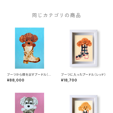
同じカテゴリの商品
ブーツから顔を出すプードル（B
ブーツに入ったプードル（レッド）
3）
¥88,000
¥18,700