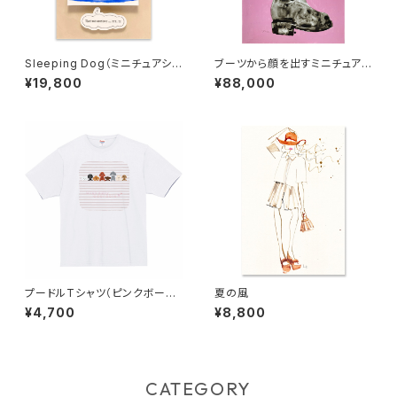
Sleeping Dog（ミニチュアシュ
ブーツから顔を出すミニチュアシ
ナウザー/ 生成り地）
ュナウザー(B3)
¥19,800
¥88,000
プードルTシャツ（ピンクボーダ
夏の風
ー）
¥4,700
¥8,800
CATEGORY